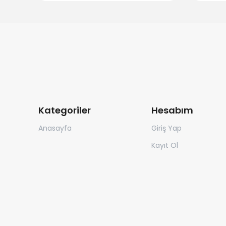
Kategoriler
Hesabım
Anasayfa
Giriş Yap
Kayıt Ol