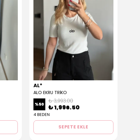
AL*
AL*
ALO EKRU TRİKO
ALO 
₺ 3,993.00
%
50
%
50
₺ 1,996.50
4 BEDEN
3 BE
SEPETE EKLE