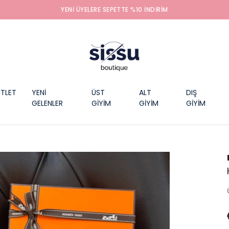
YENI ÜYELERE SEPETTE %10 INDIRIM
TLET
YENİ
ÜST
ALT
DIŞ
GELENLER
GİYİM
GİYİM
GİYİM