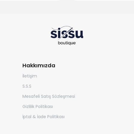
Hakkımızda
İletişim
S.S.S
Mesafeli Satış Sözleşmesi
Gizlilik Politikası
İptal & İade Politikası