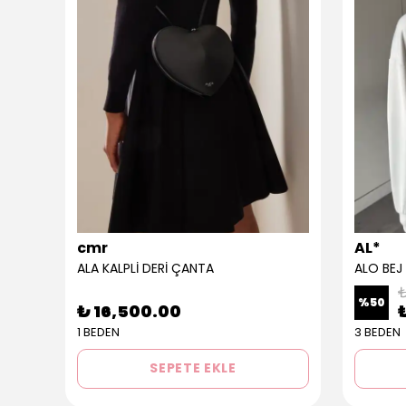
cmr
AL*
ALA KALPLİ DERİ ÇANTA
ALO BEJ
₺
%
50
₺ 16,500.00
1 BEDEN
3 BEDEN
SEPETE EKLE