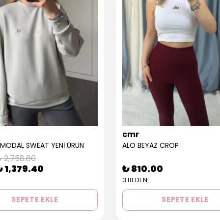
cmr
 MODAL SWEAT YENİ ÜRÜN
ALO BEYAZ CROP
 2,758.80
₺ 1,379.40
₺ 810.00
3 BEDEN
SEPETE EKLE
SEPETE EKLE