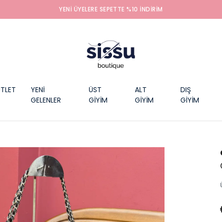
YENI ÜYELERE SEPETTE %10 INDIRIM
TLET
YENİ
ÜST
ALT
DIŞ
GELENLER
GİYİM
GİYİM
GİYİM