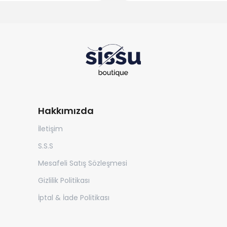
Hakkımızda
İletişim
S.S.S
Mesafeli Satış Sözleşmesi
Gizlilik Politikası
İptal & İade Politikası