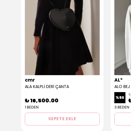
cmr
AL*
ALA KALPLİ DERİ ÇANTA
ALO BEJ
₺
%
50
₺ 16,500.00
1 BEDEN
3 BEDEN
SEPETE EKLE