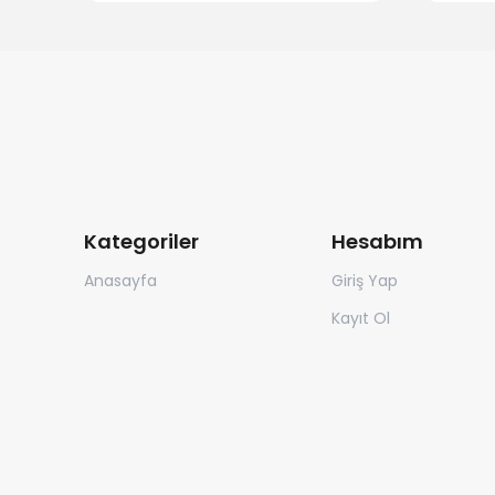
Kategoriler
Hesabım
Anasayfa
Giriş Yap
Kayıt Ol