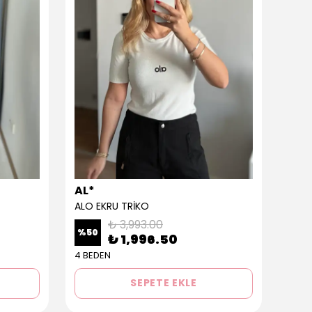
AL*
AL*
ALO EKRU TRİKO
ALO 
₺ 3,993.00
%
50
%
50
₺ 1,996.50
4 BEDEN
3 BE
SEPETE EKLE