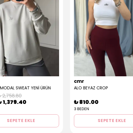
cmr
 MODAL SWEAT YENİ ÜRÜN
ALO BEYAZ CROP
 2,758.80
₺ 1,379.40
₺ 810.00
3 BEDEN
SEPETE EKLE
SEPETE EKLE