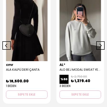
cmr
AL*
ALA KALPLİ DERİ ÇANTA
ALO BEJ MODAL SWEAT YENİ ÜRÜN
₺ 2,758.80
%
50
₺ 1,379.40
₺ 16,500.00
1 BEDEN
3 BEDEN
SEPETE EKLE
SEPETE EKLE