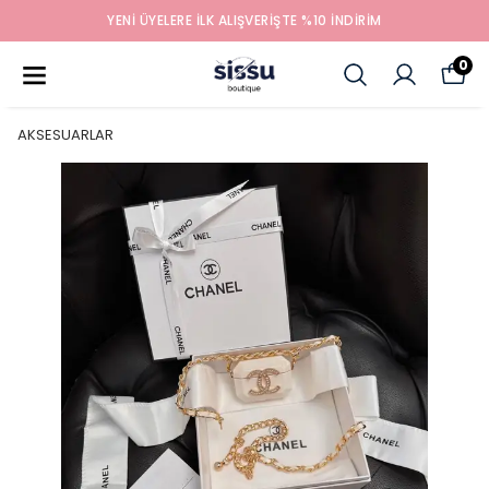
YENİ ÜYELERE İLK ALIŞVERİŞTE %10 İNDİRİM
0
AKSESUARLAR